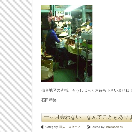
仙台地区の皆様、もうしばらくお待ち下さいませね
石田琴路
一ヶ月会わない、なんてこともあり
Category:
職人・スタッフ
Posted by:
ishidaseibou