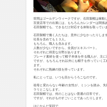
世間はゴールデンウィークですが、石田製帽は稼動
百貨店等での出展には、もちろんカレンダーは関係
石田製帽でも、できるだけ対応する体制を取ってい
石田製帽で働く人たちは、意外に少なかったりしま
社長を含めても１３人。
もちろん、職人も含みます。
人数が少ないですから、全員がエキスパート。
それぞれに得意な分野があります。
ブレード素材を使って帽子本体を作る職人が、主に
ですが、もちろんそれ以外にも帽子を作っていく工
ます。
それぞれに熟練の技を持っています。
私にとっては、いつも目からうろこなのです。
祖母と変わらない年齢の女性が、ミシンを踏み、失
ラリとこなします。
石田製帽では、何のことはない普通の日常です。
ですが、それがものすごいことであったりします。
はにかんだ笑顔で