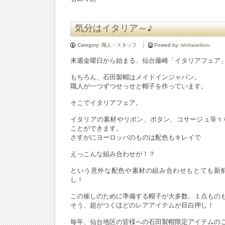
気分はイタリア～♪
Category:
職人・スタッフ
Posted by:
ishidaseibou
来週金曜日から始まる、仙台藤崎「イタリアフェア
もちろん、石田製帽はメイドインジャパン。
職人が一つずつせっせと帽子を作っています。
そこでイタリアフェア。
イタリアの素材やリボン、ボタン、コサージュ等々
ことができます。
さすがにヨーロッパのものは配色もキレイで
えっこんな組み合わせが！？
という意外な配色や素材の組み合わせもとても新
し！
この催しのために準備する帽子が大多数、１点もの
そう、超がつくほどのレアアイテムが目白押し！
毎年、仙台地区の皆様への石田製帽限定アイテムの