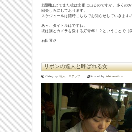
1週間ほどでまた彼は出張に出るのですが、多くの
回楽しみにしております。
スケジュールは随時こちらでお知らせしていきます
あっ、タイトルはですね。
彼は猫とカメラを愛する好青年！？ということで（
石田琴路
リボンの達人と呼ばれる女
Category:
職人・スタッフ
Posted by:
ishidaseibou