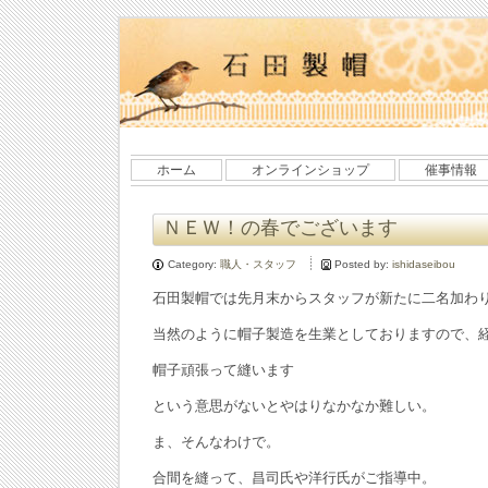
ホーム
オンラインショップ
催事情報
ＮＥＷ！の春でございます
Category:
職人・スタッフ
Posted by:
ishidaseibou
石田製帽では先月末からスタッフが新たに二名加わ
当然のように帽子製造を生業としておりますので、
帽子頑張って縫います
という意思がないとやはりなかなか難しい。
ま、そんなわけで。
合間を縫って、昌司氏や洋行氏がご指導中。