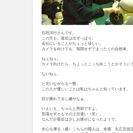
石田洋行さんです。
この方も、最近は出ずっぱり。
会社にいることがちょっと珍しい。
カメラを向けても、我関せずでまったくの自然体。
ねぇねぇ。
カメラ向けたら、ちょっとこっち向こうとかそうい
ないねぇ。
と言いながらも一瞥。
この人が優しいことは私はちゃんと知っています。
目が腫れてるし嫌やなぁ…
いえいえ、ちゃんと男前ですよ。
意識せずともその上目遣い（笑）。
なんだか最近は少しお痩せになったようで。
女心を擽る（爆）こちらの職人は、来週、丸広百貨