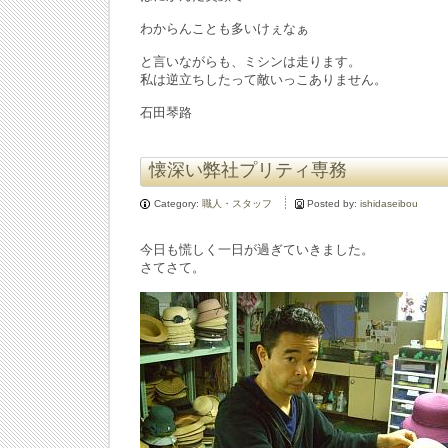
わからんことも多いけぇなぁ
と言いながらも、ミシンは走ります。
私は逆立ちしたって敵いっこありません。
石田琴路
懐深い弊社プリティ専務
Category:
職人・スタッフ
Posted by:
ishidaseibou
今日も慌しく一日が過ぎていきました。
さてさて。