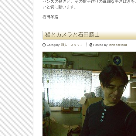
センスの良さと、その帽子作りの繊細な手さばきを
いと切に願います。
石田琴路
猫とカメラと石田勝士
Category:
職人・スタッフ
Posted by:
ishidaseibou