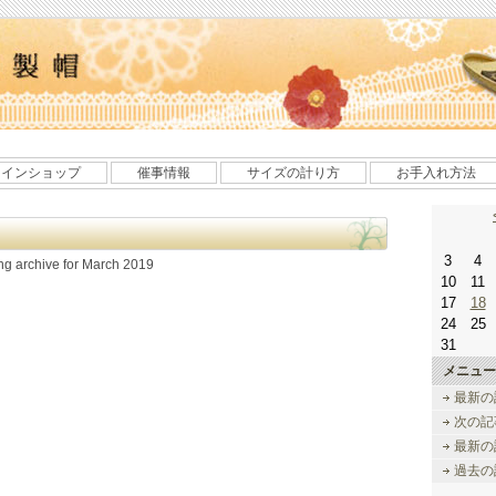
ラインショップ
催事情報
サイズの計り方
お手入れ方法
3
4
ing archive for March 2019
10
11
17
18
24
25
31
メニュー
最新の
次の記
最新の
過去の