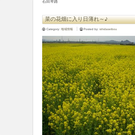
石田琴路
菜の花畑に入り日薄れ～♪
Category:
地域情報
Posted by:
ishidaseibou