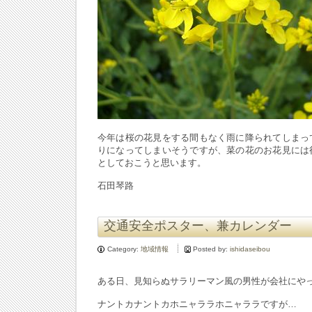
今年は桜の花見をする間もなく雨に降られてしまっ
りになってしまいそうですが、菜の花のお花見には
としておこうと思います。
石田琴路
交通安全ポスター、兼カレンダー
Category:
地域情報
Posted by:
ishidaseibou
ある日、見知らぬサラリーマン風の男性が会社にや
ナントカナントカホニャララホニャララですが…