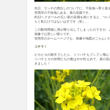
先日、ランチの買出しのついでに、干拓地へ寄り道
笠岡市の干拓地にある、菜の花畑です。
約12ヘクタールの広い菜の花畑を前にすると、つ
らく私だけではないはずです（笑）。
この数時間後に雨が降り出してしまったのですが、
画像で心苦しい限りです。
笠岡市のホームページでも、画像や地図がごらんい
コチラ！
ピカピカの晴天でしたら、ミツバチもブンブン飛ん
ツバチとその仲間たちの数はやや控えめで、菜の花
きました！