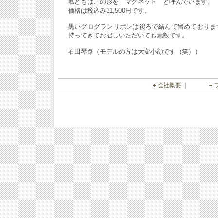
私どもはこの形を マグネット と呼んでいます。
価格は税込み31,500円です。
黒いグログランリボンは後ろで結んで留めておりま
持ってきてお召しいただいても素敵です。
石田琴路（モデルの方は大変小顔です（笑））
会社概要
｜