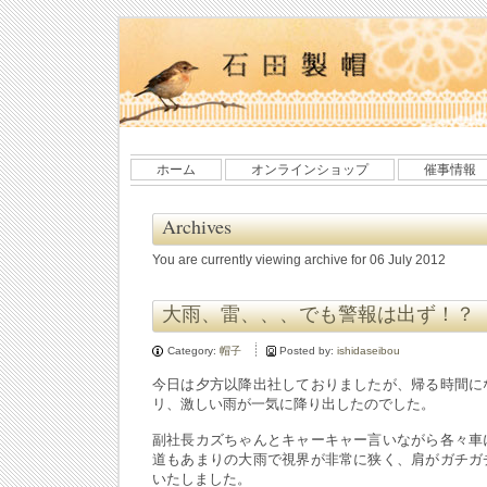
ホーム
オンラインショップ
催事情報
Archives
You are currently viewing archive for 06 July 2012
大雨、雷、、、でも警報は出ず！？
Category:
帽子
Posted by:
ishidaseibou
今日は夕方以降出社しておりましたが、帰る時間に
リ、激しい雨が一気に降り出したのでした。
副社長カズちゃんとキャーキャー言いながら各々車
道もあまりの大雨で視界が非常に狭く、肩がガチガ
いたしました。